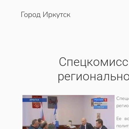
Город Иркутск
Перейти к содержимому
Спецкомисс
региональн
Специ
регио
Ее во
полит