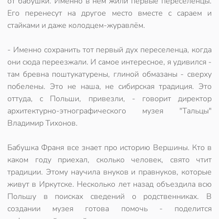
от бабушки. Именно в нем жили первые переселенцы.
Его перенесут на другое место вместе с сараем и
стайками и даже колодцем-журавлём.
- Именно сохранить тот первый дух переселенца, когда
они сюда переезжали. И самое интересное, я удивился -
там бревна поштукатурены, глиной обмазаны - сверху
побелены. Это не наша, не сибирская традиция. Это
оттуда, с Польши, привезли, - говорит директор
архитектурно-этнографического музея "Тальцы"
Владимир Тихонов.
Бабушка Франя все знает про историю Вершины. Кто в
каком году приехал, сколько человек, свято чтит
традиции. Этому научила внуков и правнуков, которые
живут в Иркутске. Несколько лет назад объездила всю
Польшу в поисках сведений о родственниках. В
создании музея готова помочь - поделится