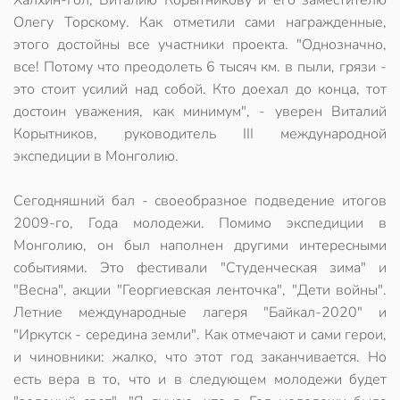
Халхин-Гол, Виталию Корытникову и его заместителю
Олегу Торскому. Как отметили сами награжденные,
этого достойны все участники проекта. "Однозначно,
все! Потому что преодолеть 6 тысяч км. в пыли, грязи -
это стоит усилий над собой. Кто доехал до конца, тот
достоин уважения, как минимум", - уверен Виталий
Корытников, руководитель III международной
экспедиции в Монголию.
Сегодняшний бал - своеобразное подведение итогов
2009-го, Года молодежи. Помимо экспедиции в
Монголию, он был наполнен другими интересными
событиями. Это фестивали "Студенческая зима" и
"Весна", акции "Георгиевская ленточка", "Дети войны".
Летние международные лагеря "Байкал-2020" и
"Иркутск - середина земли". Как отмечают и сами герои,
и чиновники: жалко, что этот год заканчивается. Но
есть вера в то, что и в следующем молодежи будет