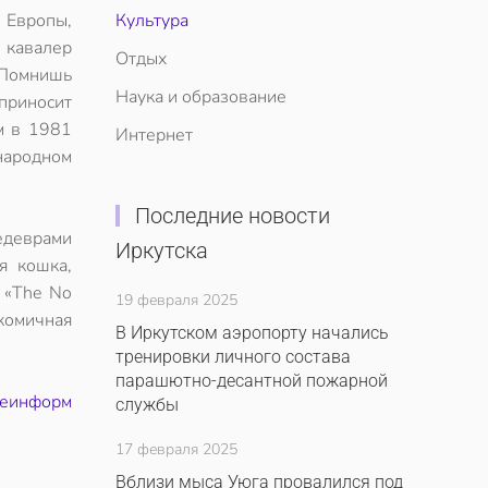
 Европы,
Культура
 кавалер
Отдых
«Помнишь
Наука и образование
приносит
м в 1981
Интернет
ародном
Последние новости
едеврами
Иркутска
я кошка,
 «The No
19 февраля 2025
комичная
В Иркутском аэропорту начались
тренировки личного состава
парашютно-десантной пожарной
леинформ
службы
17 февраля 2025
Вблизи мыса Уюга провалился под