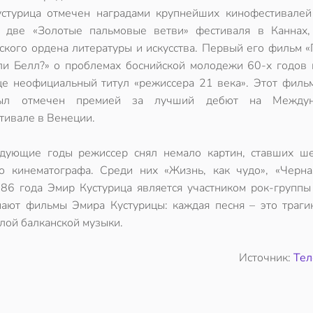
стурица отмечен наградами крупнейших кинофестивалей
 две «Золотые пальмовые ветви» фестиваля в Каннах,
ского ордена литературы и искусства. Первый его фильм 
ли Белл?» о проблемах боснийской молодежи 60-х годов 
це неофициальный титул «режиссера 21 века». Этот филь
ыл отмечен премией за лучший дебют на Междун
тивале в Венеции.
дующие годы режиссер снял немало картин, ставших ш
о кинематографа. Среди них «Жизнь, как чудо», «Черна
986 года Эмир Кустурица является участником рок-группы
нают фильмы Эмира Кустурицы: каждая песня – это траги
лой балканской музыки.
Источник:
Те