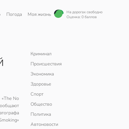
На дорогах свободно
о
Погода
Моя жизнь
Оценка: 0 баллов
Криминал
й
Происшествия
Экономика
Здоровье
Спорт
 «The No
Общество
ообщают
атографа
Политика
 Smoking»
Автоновости