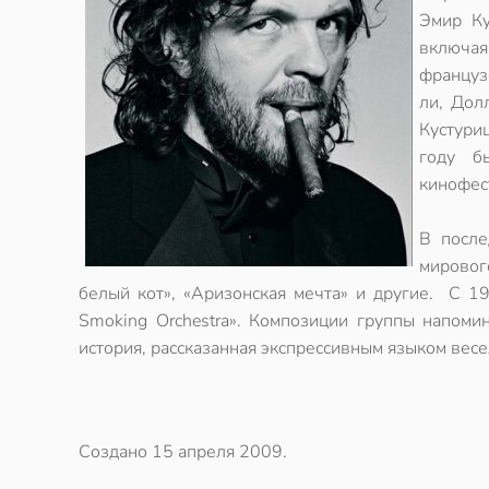
Эмир Ку
включая
француз
ли, Дол
Кустури
году б
кинофес
В после
мировог
белый кот», «Аризонская мечта» и другие. С 1
Smoking Orchestra». Композиции группы напоми
история, рассказанная экспрессивным языком весе
Создано
15 апреля 2009
.