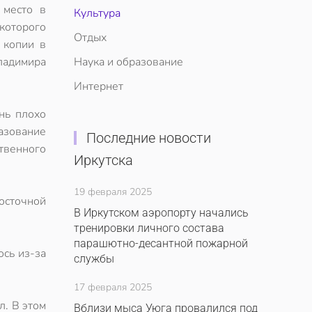
 место в
Культура
которого
Отдых
 копии в
ладимира
Наука и образование
Интернет
нь плохо
разование
Последние новости
твенного
Иркутска
19 февраля 2025
осточной
В Иркутском аэропорту начались
тренировки личного состава
парашютно-десантной пожарной
ось из-за
службы
17 февраля 2025
л. В этом
Вблизи мыса Уюга провалился под