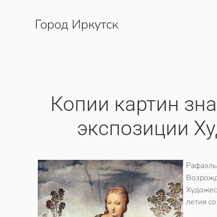
Город Иркутск
Перейти к содержимому
Копии картин зн
экспозиции Х
Рафаэль
Возрож
Художес
летия со