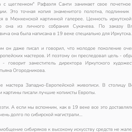
 с щегленком" Рафаэля Санти занимает свое почетное
ции. Это точная копия знаменитого полотна, подлинник 
ся в Мюнхенской картинной галерее. Ценность иркутской
то она из личного собрания Сукачева. По заказу В
ича она была написана в 19 веке специально для Иркутска.
ом он даже писал и говорил, что молодое поколение оче
вропейских мастеров. И поэтому он преследовал цель - об
, - говорит заместитель директора Иркутского художес
атьяна Огородникова.
е мастера Западно-Европейской живописи. В столицу В
и картины писали лучшие копиисты Европы.
зти. А если мы вспомним, как в 19 веке все это доставлял
ень долго по сибирской магистрали...
иобщение сибиряков к высокому искусству средств не жале