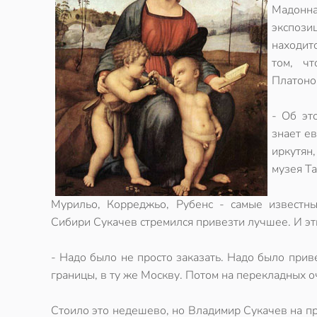
Мадонна
экспози
находит
том, ч
Платонов
- Об эт
знает е
иркутян
музея Т
Мурильо, Корреджьо, Рубенс - самые известны
Сибири Сукачев стремился привезти лучшее. И эт
- Надо было не просто заказать. Надо было приве
границы, в ту же Москву. Потом на перекладных оч
Стоило это недешево, но Владимир Сукачев на пр