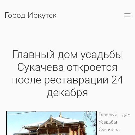
Город Иркутск
Перейти к содержимому
Главный дом усадьбы
Сукачева откроется
после реставрации 24
декабря
Главный дом
Усадьбы
Сукачева