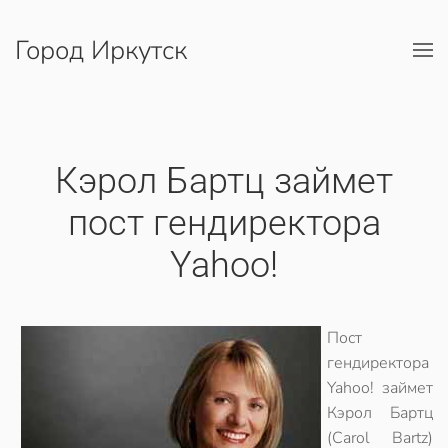
Город Иркутск
Перейти к содержимому
Кэрол Бартц займет
пост гендиректора
Yahoo!
Пост
гендиректора
Yahoo! займет
Кэрол Бартц
(Carol Bartz)