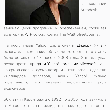
из компании
Autodesk,
занимающейся программным обеспечением, сообщает
во вторник
AFP
со ссылкой на The Wall Street Journal.
На посту главы Yahoo! Бартц сменит
Джерри Янга
-
основателя компании, об уходе которого в отставку
было объявлено 18 ноября 2008 года. Янг выступал
резко против
продажи Yahoo! компании Microsoft
. Из-
за срыва сделки, сумма которой оценивалась в десятки
миллиардов долларов, акции Yahoo! сильно
подешевели, что вызвало недовольство ряда
акционеров.
60-летняя Кэрол Бартц с 1992 по 2006 годы занимала
в Autodesk посты президента, председателя совета