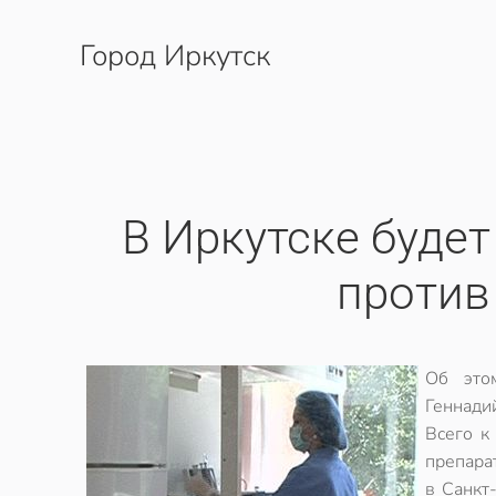
Город Иркутск
Перейти к содержимому
В Иркутске буде
против
Об это
Геннади
Всего к
препара
в Санкт