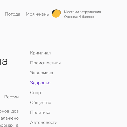
Местами затруднения
Погода
Моя жизнь
Оценка: 4 баллов
Криминал
на
Происшествия
Экономика
Здоровье
Спорт
ч России
Общество
онов доз
Политика
налажено
Автоновости
ормах: в