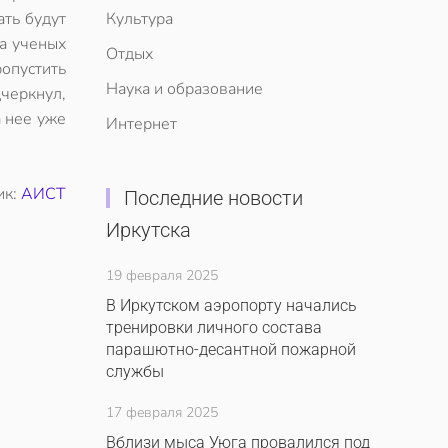
ать будут
Культура
ча ученых
Отдых
опустить
Наука и образование
черкнул,
а нее уже
Интернет
ик:
АИСТ
Последние новости
Иркутска
19 февраля 2025
В Иркутском аэропорту начались
тренировки личного состава
парашютно-десантной пожарной
службы
17 февраля 2025
Вблизи мыса Уюга провалился под