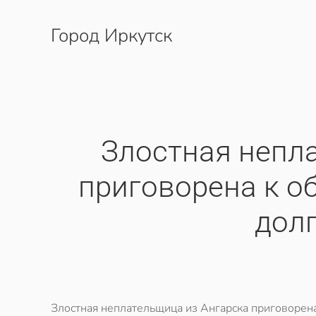
Город Иркутск
Перейти к содержимому
​Злостная непл
приговорена к о
долг
Злостная неплательщица из Ангарска приговорена 