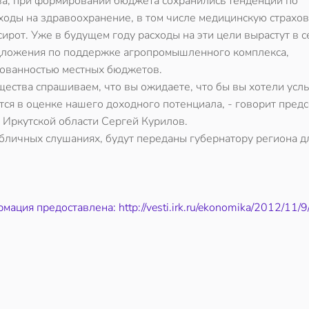
ва, при формировании бюджета сохранились тенденции по
оды на здравоохранение, в том числе медицинскую страхов
ирот. Уже в будущем году расходы на эти цели вырастут в с
едложения по поддержке агропромышленного комплекса,
рованностью местных бюджетов.
щества спрашиваем, что вы ожидаете, что бы вы хотели усл
тся в оценке нашего доходного потенциала, - говорит пред
 Иркутской области Сергей Курилов.
бличных слушаниях, будут переданы губернатору региона д
мация предоставлена: http://vesti.irk.ru/ekonomika/2012/11/