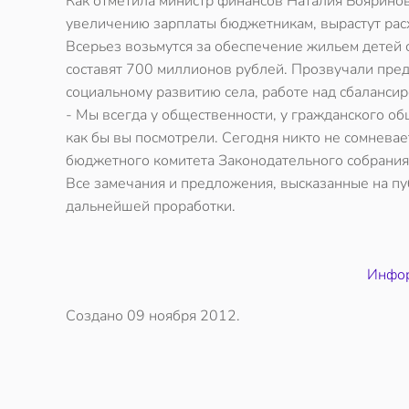
Как отметила министр финансов Наталия Боярино
увеличению зарплаты бюджетникам, вырастут расх
Всерьез возьмутся за обеспечение жильем детей с
составят 700 миллионов рублей. Прозвучали пр
социальному развитию села, работе над сбаланси
- Мы всегда у общественности, у гражданского об
как бы вы посмотрели. Сегодня никто не сомневае
бюджетного комитета Законодательного собрания
Все замечания и предложения, высказанные на пу
дальнейшей проработки.
Инфор
Создано
09 ноября 2012
.