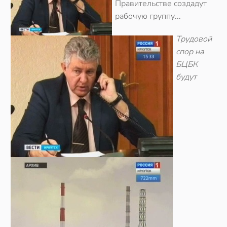
Правительстве создадут
рабочую группу...
Трудовой
спор на
БЦБК
будут