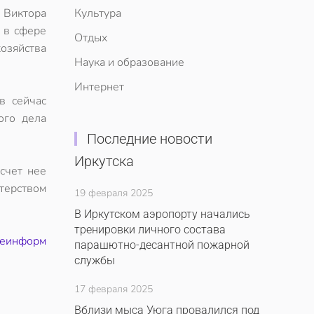
 Виктора
Культура
 в сфере
Отдых
хозяйства
Наука и образование
Интернет
в сейчас
ого дела
Последние новости
Иркутска
 счет нее
терством
19 февраля 2025
В Иркутском аэропорту начались
тренировки личного состава
леинформ
парашютно-десантной пожарной
службы
17 февраля 2025
Вблизи мыса Уюга провалился под