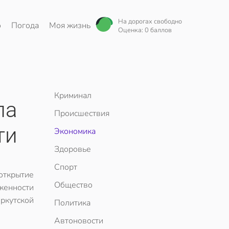
На дорогах свободно
о
Погода
Моя жизнь
Оценка: 0 баллов
Криминал
ла
Происшествия
ти
Экономика
Здоровье
Спорт
открытие
Общество
женности
Иркутской
Политика
Автоновости