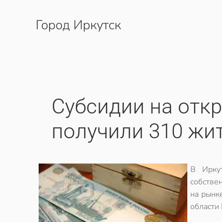
Город Иркутск
Перейти к содержимому
Субсидии на отк
получили 310 жи
В Ирку
собстве
на рынк
области 