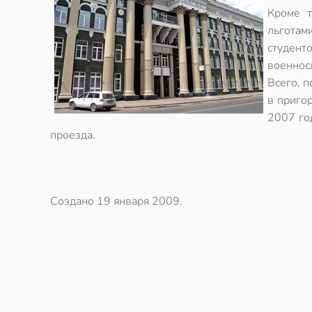
Кроме т
льготам
студент
военнос
Всего, 
в приго
2007 го
проезда.
Создано
19 января 2009
.