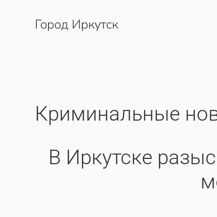
Город Иркутск
Перейти к содержимому
Криминальные нов
​В Иркутске разы
м