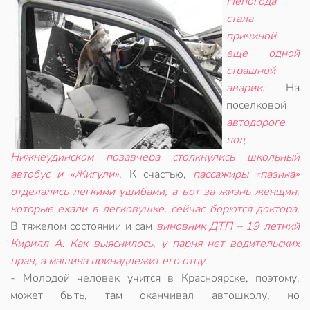
Непогода
стала
причиной
еще одной
страшной
аварии
. На
поселковой
автодороге
под
Нижнеудинском позавчера столкнулись школьный
автобус и «Жигули»
. К счастью,
пассажиры «пазика»
отделались легкими ушибами, а вот за жизнь женщин,
которые ехали в легковушке, сейчас борются доктора
.
В тяжелом состоянии и сам
виновник ДТП – 19 летний
Кирилл А
.
Как выяснилось, у парня нет водительских
прав, а машина принадлежит его отцу
.
- Молодой человек учится в Красноярске, поэтому,
может быть, там оканчивал автошколу, но