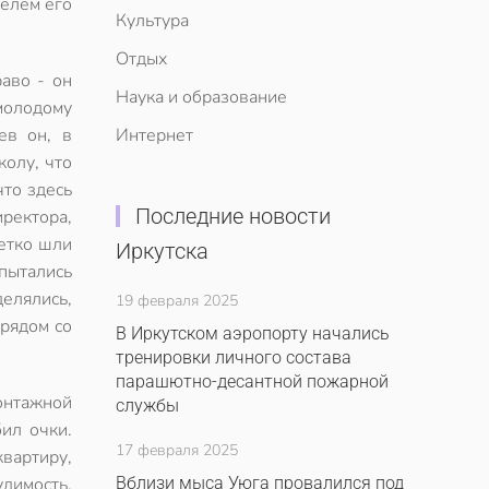
елем его
Культура
Отдых
аво - он
Наука и образование
молодому
ев он, в
Интернет
колу, что
что здесь
Последние новости
иректора,
четко шли
Иркутска
пытались
елялись,
19 февраля 2025
 рядом со
В Иркутском аэропорту начались
тренировки личного состава
парашютно-десантной пожарной
онтажной
службы
бил очки.
17 февраля 2025
квартиру,
димость.
Вблизи мыса Уюга провалился под