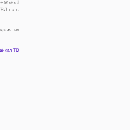
рмальный
ВД по г.
ления их
айкал ТВ