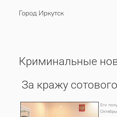
Город Иркутск
Перейти к содержимому
Криминальные нов
За кражу сотовог
Его пол
Октябрь