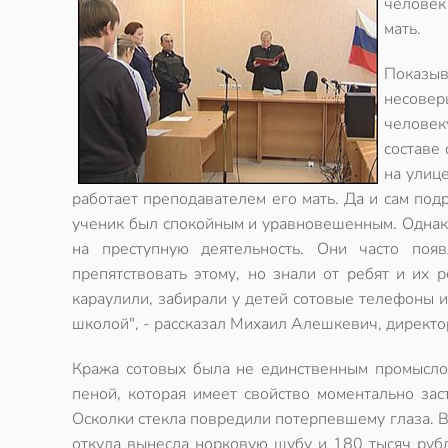
человек
мать.
Показыв
несовер
человек
составе
на улице
работает преподавателем его мать. Да и сам под
ученик был спокойным и уравновешенным. Однако:
на преступную деятельность. Они часто поя
препятствовать этому, но знали от ребят и их 
караулили, забирали у детей сотовые телефоны и
школой", - рассказал Михаил Алешкевич, директор
Кража сотовых была не единственным промысло
пеной, которая имеет свойство моментально заст
Осколки стекла повредили потерпевшему глаза. В
откуда вынесла норковую шубу и 180 тысяч руб