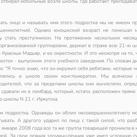
 отбирал мобильные возле школы, где работает преподават
ать лицо и называть имя этого подростка мы не имеем пр
шеннолетний. Однако юношеский возраст не помешал 
у стать преступником. На протяжении нескольких месяц
 организованной группировки, держал в страхе всю 21-ю ш
 Красных Мадьяр, и ее окрестности. И это несмотря на то, 
росток - выпускник этого учебного заведения. По словам д
 "Я точно знаю, что он окружил себя ребятами, которые 
влялись в школе своим конгломератом. Мы всячески 
родителей, что за пределами школы они вычисляли, опред
 сдавали их в ломбард, который, кстати, расположен прямо
 школы N 21 г. Иркутска.
м подростка. Однажды он облил несовершеннолетнего м
ывать. А другого ударил по лицу с такой силой, что раз
 январе 2008 года все та же группа товарищей проникла в 
лей. За свои деяния злоумышленник уже имел условную су