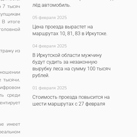
лёд автомобиль.
ю 7 тысяч
скупщикам
05 февраля 2025
 В итоге
Цена проезда вырастет на
головной
маршрутах 10, 81, 83 в Иркутске.
04 февраля 2025
стражу из
В Иркутской области мужчину
будут судить за незаконную
вырубку леса на сумму 100 тысяч
ношении
рублей.
 тысячи.
 цифровом
01 февраля 2025
ть среди
Стоимость проезда повысится на
ентирует
шести маршрутах с 27 февраля
ые имеет
 реальном