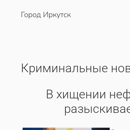
Город Иркутск
Перейти к содержимому
Криминальные нов
В хищении не
разыскива