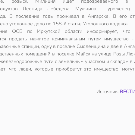
ие, розыск. Милиция ищет подозреваемого в 
родуктов Леонида Лебедева. Мужчина - уроженец 
да. В последние годы проживал в Ангарске. В его о
ено уголовное дело по 158-й статье Уголовного кодекса.
ение ФСБ по Иркутской области информирует, что 
тся продать нажитое криминальным путем имущество -
равочные станции, одну в поселке Смоленщина и две в Анга
дственных помещений в поселке Майск на улице Розы Люк
 железнодорожные пути с земельным участком и складом в 
ет, что люди, которые приобретут это имущество, могут
Источник:
ВЕСТИ