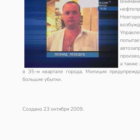
Вниман
нефтеп
Новгоро
возбужд
Управл
попытае
автозап
произво
а также
в 35-м квартале города. Милиция предупрежда
большие убытки.
Создано
23 октября 2009
.