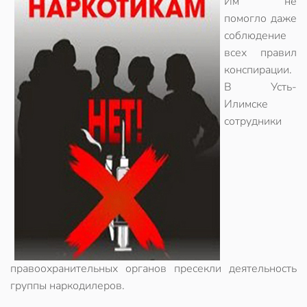
Им не
помогло даже
соблюдение
всех правил
конспирации.
В Усть-
Илимске
сотрудники
правоохранительных органов пресекли деятельность
группы наркодилеров.