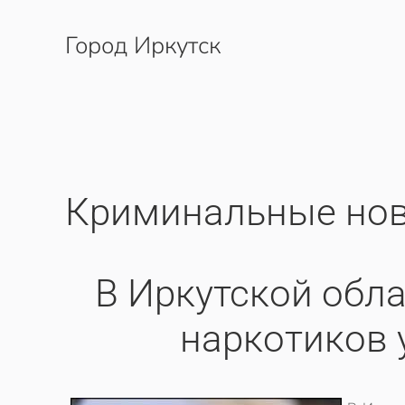
Город Иркутск
Перейти к содержимому
Криминальные нов
В Иркутской обл
наркотиков 