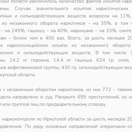
ской области увеличилось количество фактов изъятия нарк
емы. Случаи значительного изъятия наркотических 
опных и сильнодействующих веществ возросли на 11%
 из незаконного оборота наркотиков – на 35%, в том 
 – на 245%, гашишу – на 40%, марихуане – на 33%, синте
кам – более чем в 400 раз. Всего, за шесть месяцев 2
кие наркополицейские изъяли из незаконного оборот
ических и сильнодействующих веществ. В том числе 
ны, 14,2 кг героина, 14,4 кг гашиша, 624 гр. опия,
ков амфетаминовой группы, 430 гр. сильнодействующих вещ
утской области.
 с незаконным оборотом наркотиков, из них 772 – тяжких
дела направлено в суд. Раскрыто 695 преступлений, из н
 или группой лиц по предварительному сговору.
 наркоконтроля по Иркутской области за шесть месяцев 2
равления. По ряду основных направлений оперативно-с