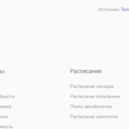
Источник:
Те
сы
Расписания
Расписание поездов
ркутск
Расписание электричек
рамма
Поиск авиабилетов
ния
Расписание самолетов
мость