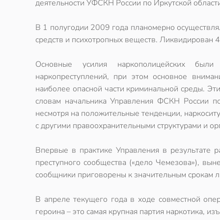
деятельности УФСКН России по Иркутской област
В 1 полугодии 2009 года планомерно осуществля
средств и психотропных веществ. Ликвидирован 41
Основные усилия наркополицейских были
наркопреступлений, при этом основное вниман
наиболее опасной части криминальной среды. Эти
словам начальника Управления ФСКН России по
несмотря на положительные тенденции, наркоситу
с другими правоохранительными структурами и ор
Впервые в практике Управления в результате р
преступного сообщества («дело Чемезова»), вын
сообщники приговорены к значительным срокам ли
В апреле текущего года в ходе совместной оп
героина – это самая крупная партия наркотика, из