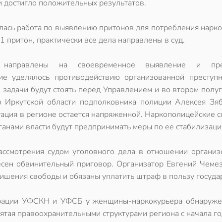
и достигло положительных результатов.
лась работа по выявлению притонов для потребления нарк
 притон, практически все дела направлены в суд.
 направлены на своевременное выявление и пре
ие уделялось противодействию организованной преступн
 задачи будут стоять перед Управлением и во втором полу
 Иркутской области подполковника полиции Алексея Зяб
ация в регионе остается напряженной. Наркополицейские 
ганами власти будут предпринимать меры по ее стабилизаци
ассмотрения судом уголовного дела в отношении организ
есен обвинительный приговор. Организатор Евгений Чемез
шения свободы и обязаны уплатить штраф в пользу государ
ерации УФСКН и УФСБ у женщины-наркокурьера обнаруже
ъятая правоохранительными структурами региона с начала го