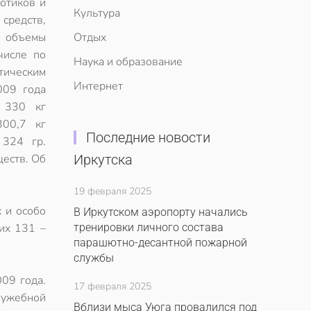
отиков и
Культура
средств,
, объемы
Отдых
числе по
Наука и образование
тическим
Интернет
009 года
а 330 кг
300,7 кг
Последние новости
 324 гр.
еств. Об
Иркутска
19 февраля 2025
 и особо
В Иркутском аэропорту начались
их 131 –
тренировки личного состава
парашютно-десантной пожарной
службы
009 года.
17 февраля 2025
лужебной
Вблизи мыса Уюга провалился под