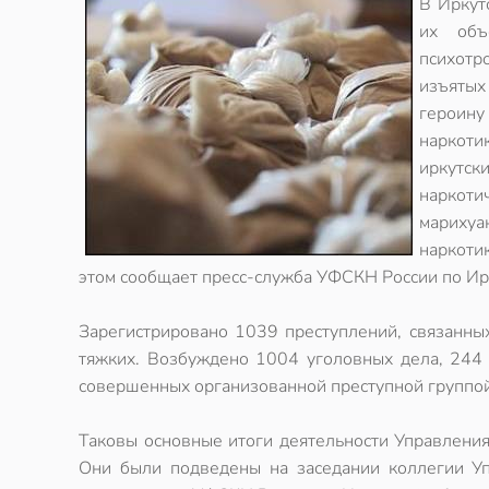
В Иркут
их объ
психотр
изъятых
героину
наркоти
иркутс
наркот
марихуа
наркоти
этом сообщает пресс-служба УФСКН России по Ирк
Зарегистрировано 1039 преступлений, связанных
тяжких. Возбуждено 1004 уголовных дела, 244 
совершенных организованной преступной группой
Таковы основные итоги деятельности Управления
Они были подведены на заседании коллегии Уп