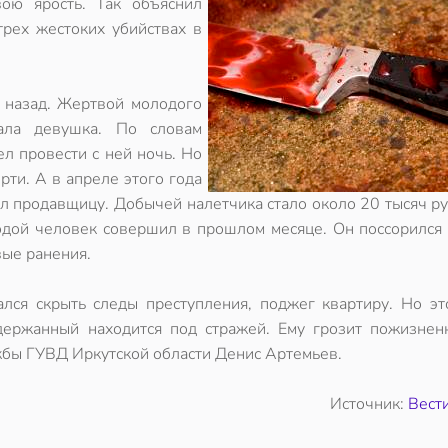
вою ярость. Так объяснил
рех жестоких убийствах в
 назад. Жертвой молодого
ала девушка. По словам
ел провести с ней ночь. Но
рти. А в апреле этого года
л продавщицу. Добычей налетчика стало около 20 тысяч р
одой человек совершил в прошлом месяце. Он поссорился 
ые ранения.
лся скрыть следы преступления, поджег квартиру. Но эт
адержанный находится под стражей. Ему грозит пожизнен
жбы ГУВД Иркутской области Денис Артемьев.
Источник:
Вест