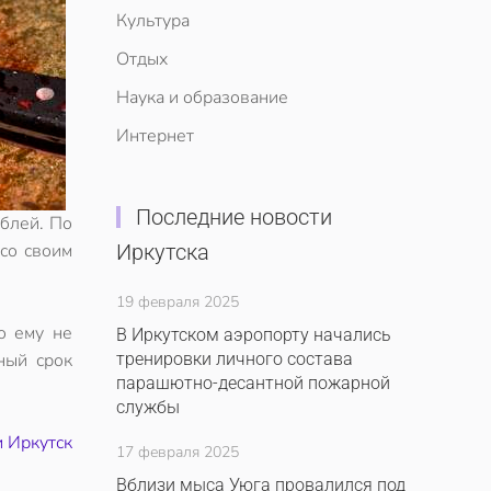
Культура
Отдых
Наука и образование
Интернет
Последние новости
ублей. По
со своим
Иркутска
19 февраля 2025
о ему не
В Иркутском аэропорту начались
ный срок
тренировки личного состава
парашютно-десантной пожарной
службы
и Иркутск
17 февраля 2025
Вблизи мыса Уюга провалился под