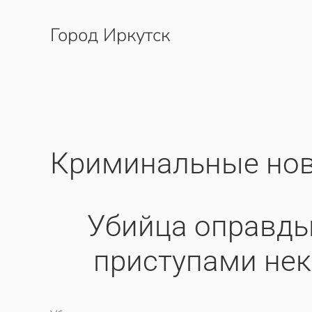
Город Иркутск
Перейти к содержимому
Криминальные нов
Убийца оправды
приступами не