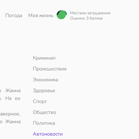
Местами затруднения
Погода
Моя жизнь
Оценка: 3 баллов
Криминал
Происшествия
Экономика
го Жанна
Здоровье
а. На ее
Спорт
Общество
наверное,
го Жанна
Политика
Автоновости