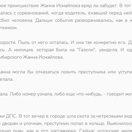
ное происшествие Жанна Исмайлова вряд ли забудет. В тот
алась с соревнований, когда водитель, ехавший перед ней
сбил человека. Дальше события разворачивались, как в к
упником.
орости. Пыль от него осталась. И она так конкретно его. 
сь. А милиция, которая была на "Газели", увидела. И од
Сибирского Жанна Исмайлова.
нна могла бы отказаться ловить преступника или уступи
елала.
хала. Либо номер узнала, либо еще что-нибудь, - говорит ж
и ДПС. В тот вечер в городе шла охота за нетрезвыми во
 дворам и улочкам, преступник попал в кольцо. Выяснилось
ильно пьян, как и его пассажирка. Сейчас усольские мил