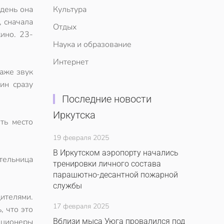
 день она
Культура
, сначала
Отдых
ино. 23-
Наука и образование
Интернет
Даже звук
ин сразу
Последние новости
Иркутска
ть место
19 февраля 2025
В Иркутском аэропорту начались
ительница
тренировки личного состава
парашютно-десантной пожарной
службы
дителями.
17 февраля 2025
, что это
иционеры
Вблизи мыса Уюга провалился под