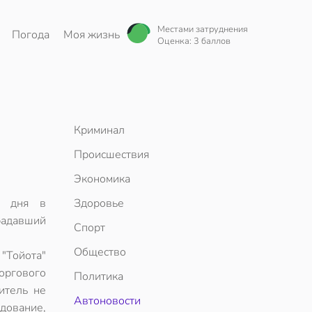
Местами затруднения
Погода
Моя жизнь
Оценка: 3 баллов
Криминал
Происшествия
Экономика
в дня в
Здоровье
радавший
Спорт
Общество
"Тойота"
торгового
Политика
итель не
Автоновости
дование,