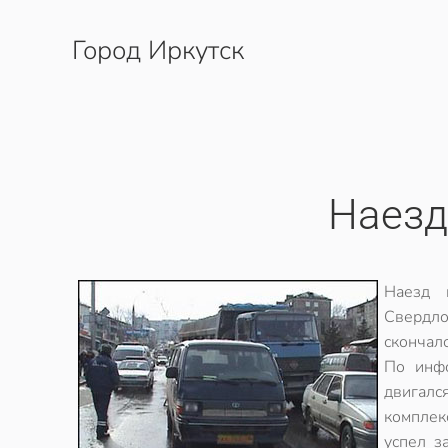
Город Иркутск
Перейти к содержимому
Наезд
Наезд 
Свердл
скончалс
По инфо
двигалс
комплек
успел з