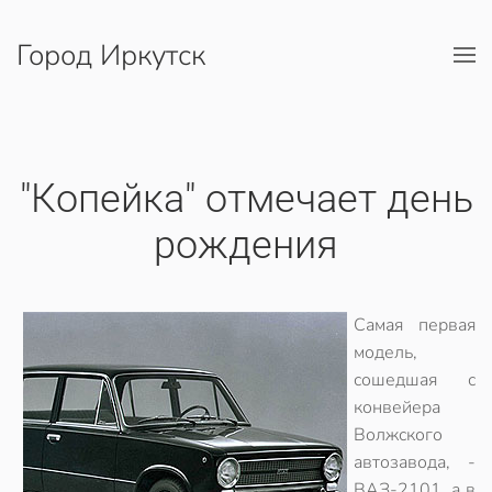
Город Иркутск
Перейти к содержимому
"Копейка" отмечает день
рождения
Самая первая
модель,
сошедшая с
конвейера
Волжского
автозавода, -
ВАЗ-2101, а в