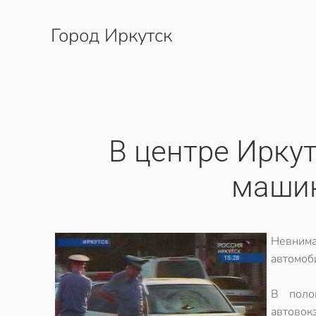
Город Иркутск
Перейти к содержимому
В центре Ирку
машин
Невним
автомоб
В поло
автовок