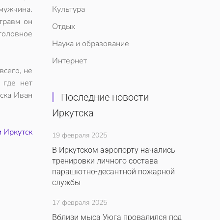
мужчина.
Культура
травм он
Отдых
головное
Наука и образование
Интернет
всего, не
 где нет
ска Иван
Последние новости
Иркутска
и Иркутск
19 февраля 2025
В Иркутском аэропорту начались
тренировки личного состава
парашютно-десантной пожарной
службы
17 февраля 2025
Вблизи мыса Уюга провалился под