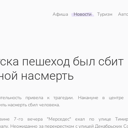
Афиша
Новости
Туризм
Авт
тска пешеход был сбит
ой насмерть
ательность привела к трагедии. Накануне в центре 
иль насмерть сбил человека.
вине 7-го вечера "Мерседес" ехал по улице Тимир
залу. Неожиданно за перекрестком с улицей Декабрьских С