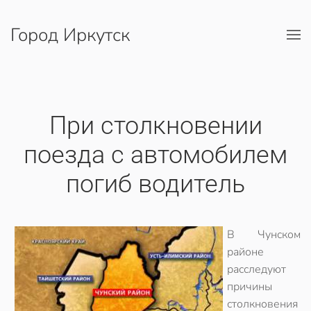
Город Иркутск
Перейти к содержимому
При столкновении
поезда с автомобилем
погиб водитель
В Чунском
районе
расследуют
причины
столкновения