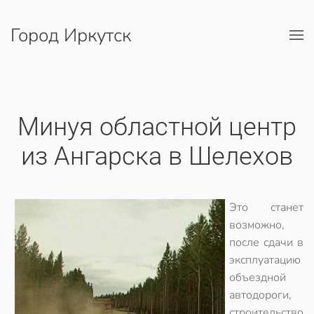
Город Иркутск
Перейти к содержимому
Минуя областной центр
из Ангарска в Шелехов
Это станет
возможно,
после сдачи в
эксплуатацию
объездной
автодороги,
строительство