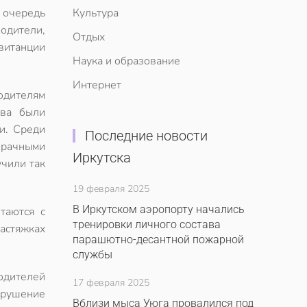
 очередь
Культура
одители,
Отдых
витанции
Наука и образование
Интернет
одителям
тва были
и. Среди
Последние новости
зрачными
Иркутска
учили так
19 февраля 2025
В Иркутском аэропорту начались
таются с
тренировки личного состава
астяжках
парашютно-десантной пожарной
службы
одителей
17 февраля 2025
арушение
Вблизи мыса Уюга провалился под