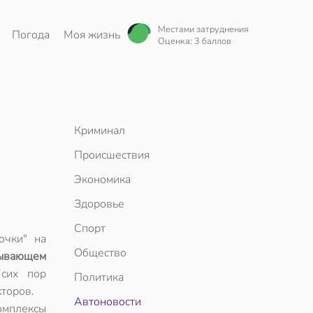
Местами затруднения
Погода
Моя жизнь
Оценка: 3 баллов
Криминал
Происшествия
Экономика
Здоровье
Спорт
очки" на
Общество
ывающем
сих пор
Политика
торов.
Автоновости
омплексы