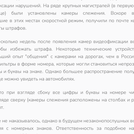
сации нарушений. На ряде крупных магистралей (в первую
ице) были установлены
камеры слежения
. Вскоре в
ие в этих местах скоростной режим, получили по почте к
ты штрафов.
сколько недель после появления камер видеофиксации в
собы
избежать штрафа
. Некоторые технические устройс
ший опыт "общения" с камерами на дорогах, чем в Росси
ильтры в форме номера, которые могли становиться непро
ы и буквы на знаке. Однако большее распространение пол
ще можно увидеть на автомобилях.
что при взгляде сбоку все цифры и буквы на номере чи
яде сверху (камеры слежения расположены на столбах и р
т.
 не наказывалось, однако в будущем незаконопослушных в
ия с номерных знаков. Ответственность за подобное н