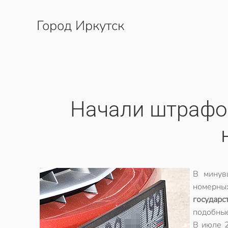
Город Иркутск
Перейти к содержимому
Начали штрафов
В минув
номерны
государ
подобные
В июле 2