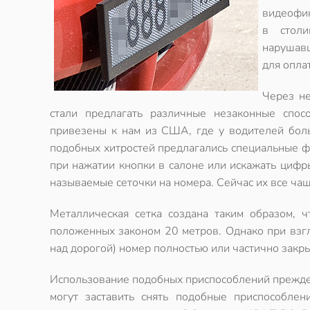
видеофик
в стол
нарушавш
для опла
Через не
стали предлагать различные незаконные спо
привезены к нам из США, где у водителей боль
подобных хитростей предлагались специальные ф
при нажатии кнопки в салоне или искажать цифр
называемые сеточки на номера. Сейчас их все ча
Металлическая сетка создана таким образом, 
положенных законом 20 метров. Однако при взгл
над дорогой) номер полностью или частично закры
Использование подобных приспособлений прежде
могут заставить снять подобные приспособлен