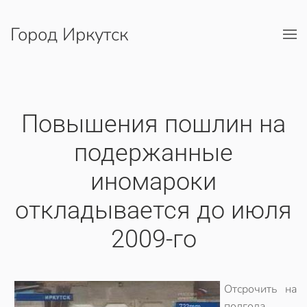
Город Иркутск
Перейти к содержимому
Повышения пошлин на
подержанные
иномароки
откладывается до июля
2009-го
Отсрочить на
полгода