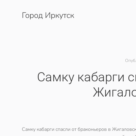
Город Иркутск
Перейти к содержимому
Опуб
​Самку кабарги 
Жигало
Самку кабарги спасли от браконьеров в Жигаловс