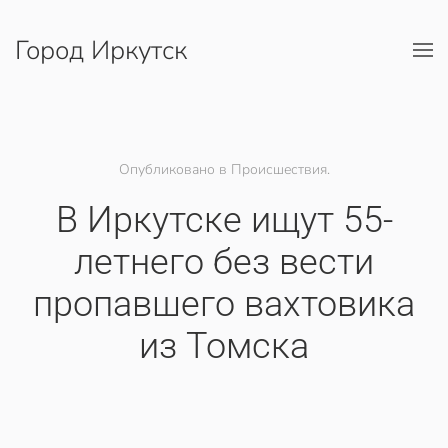
Город Иркутск
Перейти к содержимому
Опубликовано в Происшествия.
​В Иркутске ищут 55-
летнего без вести
пропавшего вахтовика
из Томска