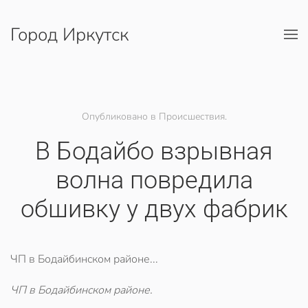
Город Иркутск
Перейти к содержимому
Опубликовано в Происшествия.
В Бодайбо взрывная
волна повредила
обшивку у двух фабрик
ЧП в Бодайбинском районе...
ЧП в Бодайбинском районе.