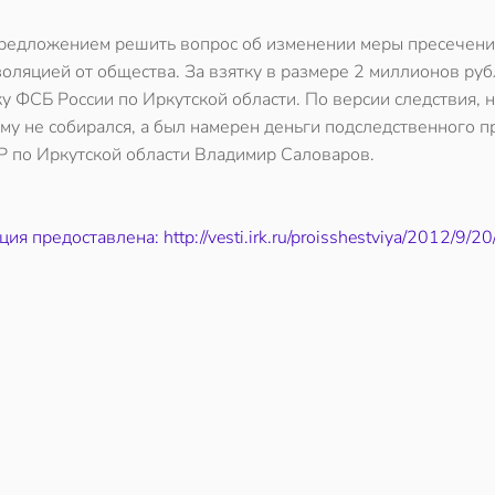
с предложением решить вопрос об изменении меры пресечени
золяцией от общества. За взятку в размере 2 миллионов руб
 ФСБ России по Иркутской области. По версии следствия, н
му не собирался, а был намерен деньги подследственного п
Р по Иркутской области Владимир Саловаров.
я предоставлена: http://vesti.irk.ru/proisshestviya/2012/9/2