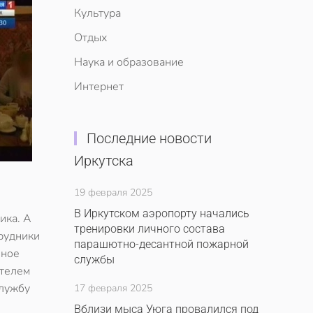
Культура
Отдых
Наука и образование
Интернет
Последние новости
Иркутска
19 февраля 2025
В Иркутском аэропорту начались
ика. А
тренировки личного состава
трудники
парашютно-десантной пожарной
вное
службы
ителем
службу
17 февраля 2025
Вблизи мыса Уюга провалился под