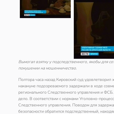
Вымогал взятку у подследственного, якобы для с
покушении на мошенничество.
Полтора часа назад Кировский суд удовлетворил 
накануне подозреваемого задержали в ходе совме
регионального Следственного управления и ФСБ.
дело. В соответствии с нормами Уголовно-процес
Следственного управления. Поводом для задержа
безопасности обратился подследственный, находя