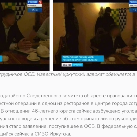
отрудников ФСБ. Известный иркутский адвокат обвиняется в
ходатайство Следственного комитета об аресте правозащитн
стной операции в одном из ресторанов в центре города со
 В отношении 46-летнего юриста сейчас возбуждено уголо
суального кодекса решение об этом принято лично руковод
ния стало заявление, поступившее в ФСБ. В федеральную 
щийся сейчас в СИЗО Иркутска.