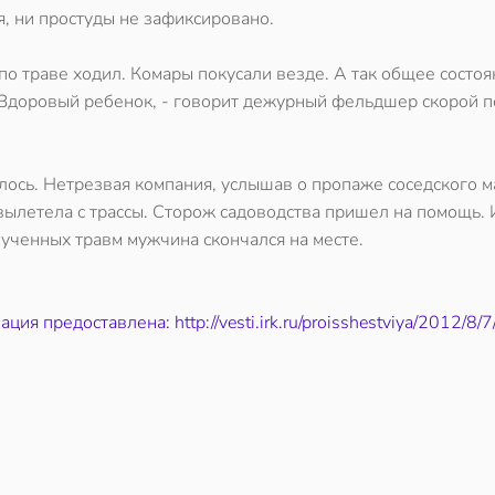
, ни простуды не зафиксировано.
о траве ходил. Комары покусали везде. А так общее состоя
 Здоровый ребенок, - говорит дежурный фельдшер скорой 
ось. Нетрезвая компания, услышав о пропаже соседского м
вылетела с трассы. Сторож садоводства пришел на помощь. 
лученных травм мужчина скончался на месте.
ия предоставлена: http://vesti.irk.ru/proisshestviya/2012/8/