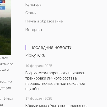
Культура
Отдых
Наука и образование
Интернет
Последние новости
Иркутска
 все
астного
19 февраля 2025
ько в
В Иркутском аэропорту начались
тренировки личного состава
прошли
парашютно-десантной пожарной
ерации.
службы
ут Илья.
17 февраля 2025
ая
Вблизи мыса Уюга провалился под