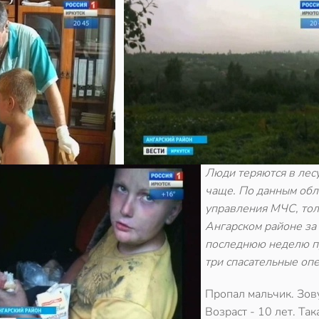
Люди теряются в лесу
чаще. По данным обл
управления МЧС, тол
Ангарском районе за
последнюю неделю 
три спасательные оп
Пропал мальчик. Зов
Возраст - 10 лет. Так