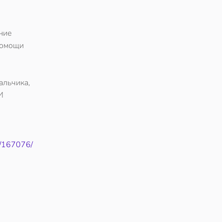
ние
помощи
альчика,
И
7/167076/