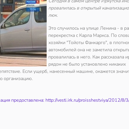
Сегодня в самом центре Иркутска ин
провалилась в открытый канализаци
люк.
Это случилось на улице Ленина - в р
перекрестка с Карла Маркса. По слов
хозяйки "Тойоты Фанкарго", в плотно
автомобилей она не заметила открыт
провалилась в него. Как рассказала и
рядом не было установлено никаких
епятствие. Если ущерб, нанесенный машине, окажется знач
ую организацию.
ия предоставлена: http://vesti.irk.ru/proisshestviya/2012/8/