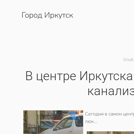
Город Иркутск
Перейти к содержимому
Опуб
В центре Иркутск
канали
Сегодня в самом цент
люк...