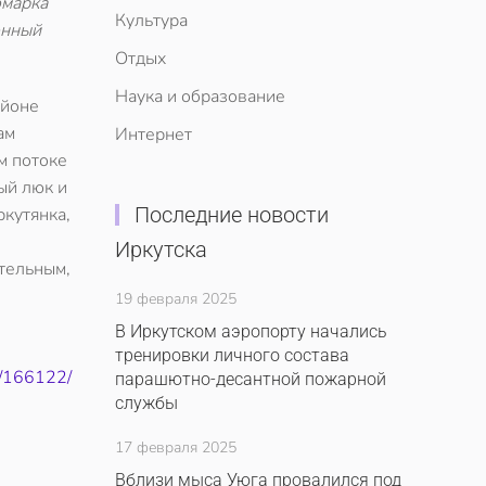
омарка
Культура
онный
Отдых
Наука и образование
айоне
ам
Интернет
м потоке
ый люк и
Последние новости
ркутянка,
Иркутска
ительным,
19 февраля 2025
В Иркутском аэропорту начались
тренировки личного состава
3/166122/
парашютно-десантной пожарной
службы
17 февраля 2025
Вблизи мыса Уюга провалился под