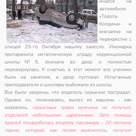
мчался на
автомобиле
«Тойота-
Колдина» и
внезапно на
перекрестке с
улицей 25-го Октября машину занесло. Иномарка
протаранила металлическую ограду коррекционной
школы№5, въехала во двор и полностью
перевернулась. К счастью, в этот момент все ученики
были на занятиях, и двор пустовал. Испуганные
преподаватели и школяры выбежали из школы.
Все были уверены, что водитель серьезно пострадал.
Однако он, покачиваясь, вылез из машины - как
оказалось,
серьезных травм мужчина не получил,
отделался небольшими царапинами. Зато помощь
врачей понадобилась второму пассажиру – 20-летнему
парню, который, как позже выяснилось, получил