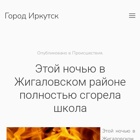
Город Иркутск
Перейти к содержимому
Опубликовано в Происшествия.
Этой ночью в
Жигаловском районе
полностью сгорела
школа
Этой ночью в
Жигаловском