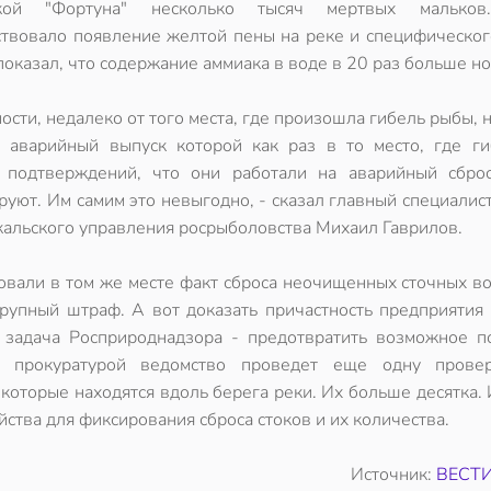
вкой "Фортуна" несколько тысяч мертвых мальков
твовало появление желтой пены на реке и специфического
показал, что содержание аммиака в воде в 20 раз больше н
ности, недалеко от того места, где произошла гибель рыбы, 
 аварийный выпуск которой как раз в то место, где ги
подтверждений, что они работали на аварийный сбро
руют. Им самим это невыгодно, - сказал главный специалис
кальского управления росрыболовства Михаил Гаврилов.
вали в том же месте факт сброса неочищенных сточных во
упный штраф. А вот доказать причастность предприятия 
 задача Росприроднадзора - предотвратить возможное п
 прокуратурой ведомство проведет еще одну прове
оторые находятся вдоль берега реки. Их больше десятка.
ства для фиксирования сброса стоков и их количества.
Источник:
ВЕСТИ