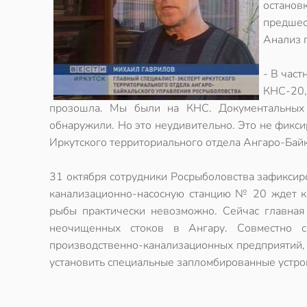
остано
предшес
Анализ 
- В част
КНС-20,
прозошла. Мы были на КНС. Документальных 
обнаружили. Но это неудивительно. Это не фикси
Иркутского территориального отдела Ангаро-Бай
31 октября сотрудники Росрыболовства зафиксиро
канализационно-насосную станцию № 20 ждет кр
рыбы практически невозможно. Сейчас главная
неочищенных стоков в Ангару. Совместно с
производственно-канализационных предприятий, к
установить специальные запломбированные устрой