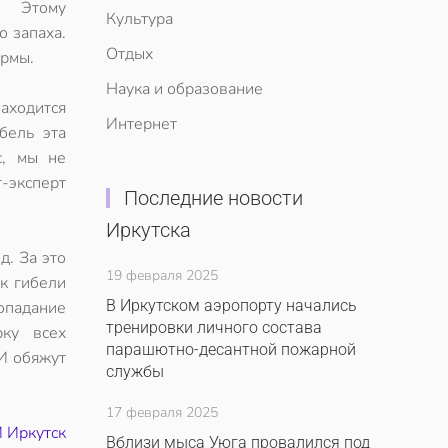
. Этому
Культура
 запаха.
Отдых
ормы.
Наука и образование
находится
Интернет
бель эта
с, мы не
т-эксперт
Последние новости
Иркутска
д. За это
19 февраля 2025
к гибели
В Иркутском аэропорту начались
опадание
тренировки личного состава
рку всех
парашютно-десантной пожарной
 И обяжут
службы
17 февраля 2025
 Иркутск
Вблизи мыса Уюга провалился под