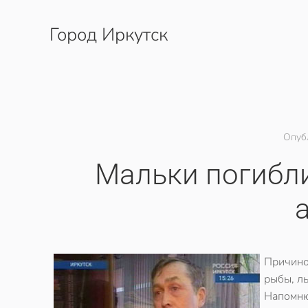
Город Иркутск
Перейти к содержимому
Опуб
Мальки погибли
Причино
рыбы, ль
Напомню