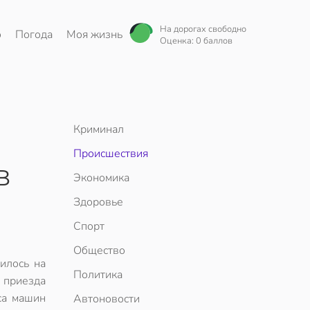
На дорогах свободно
о
Погода
Моя жизнь
Оценка: 0 баллов
Криминал
Происшествия
в
Экономика
Здоровье
Спорт
Общество
илось на
Политика
 приезда
са машин
Автоновости