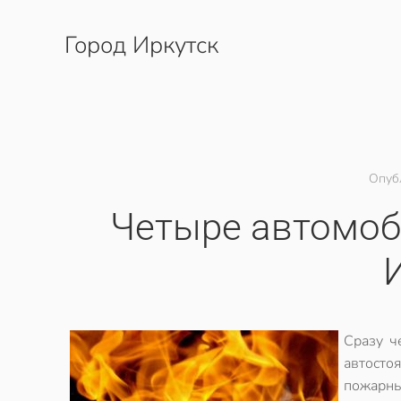
Город Иркутск
Перейти к содержимому
Опуб
Четыре автомоб
Сразу ч
автосто
пожарны