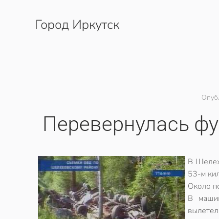
Город Иркутск
Перейти к содержимому
Опуб
Перевернулась фу
В Шелех
53-м кил
Около п
В машин
вылетел