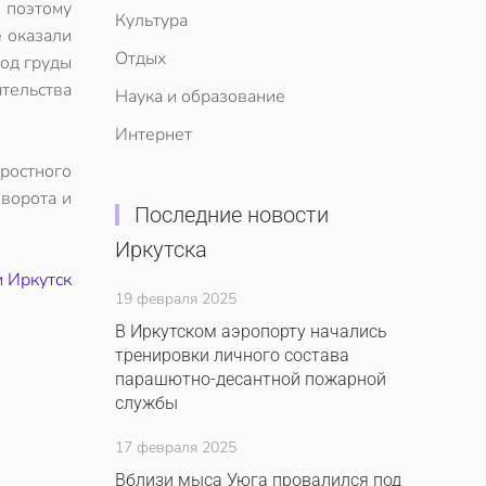
 поэтому
Культура
 оказали
Отдых
под груды
ятельства
Наука и образование
Интернет
оростного
оворота и
Последние новости
Иркутска
и Иркутск
19 февраля 2025
В Иркутском аэропорту начались
тренировки личного состава
парашютно-десантной пожарной
службы
17 февраля 2025
Вблизи мыса Уюга провалился под