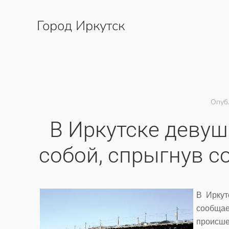
Город Иркутск
Перейти к содержимому
Опуб
В Иркутске девуш
собой, спрыгнув с
В Иркут
сообщае
происше