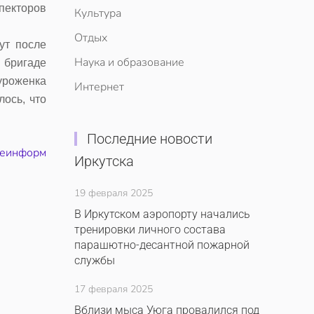
пекторов
Культура
Отдых
ут после
Наука и образование
 бригаде
уроженка
Интернет
ось, что
Последние новости
леинформ
Иркутска
19 февраля 2025
В Иркутском аэропорту начались
тренировки личного состава
парашютно-десантной пожарной
службы
17 февраля 2025
Вблизи мыса Уюга провалился под