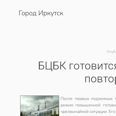
Город Иркутск
Перейти к содержимому
Опуб
БЦБК готовится
повто
После первых подземных т
режим повышенной готовн
чрезвычайной ситуации. Ег