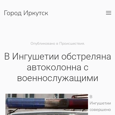
Город Иркутск
Перейти к содержимому
Опубликовано в Происшествия.
В Ингушетии обстреляна
автоколонна с
военнослужащими
В
Ингушетии
совершено