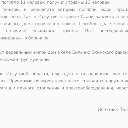
 погибло 11 человек, получили травмы 10 человек.
 пожары, в результате которых погибли люди, прои
нюю ночь. Так, в Иркутске на улице Станиславского в ква
о жилого дома произошел пожар. Погибло два человек
к получили различные травмы. Все пострадавш
лизированы в больницу.
рит деревянный жилой дом в селе Бильчир Осинского район
бнаружен труп мужчины.
о Иркутской области, ежегодно в праздничные дни от
ших. Причинами пожаров чаще всего становится нарушени
уатации печного отопления и электрооборудования, неос
Источник: Те