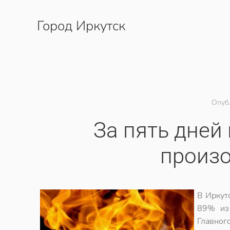
Город Иркутск
Перейти к содержимому
Опуб
За пять дней
произ
В Иркут
89% из 
Главног