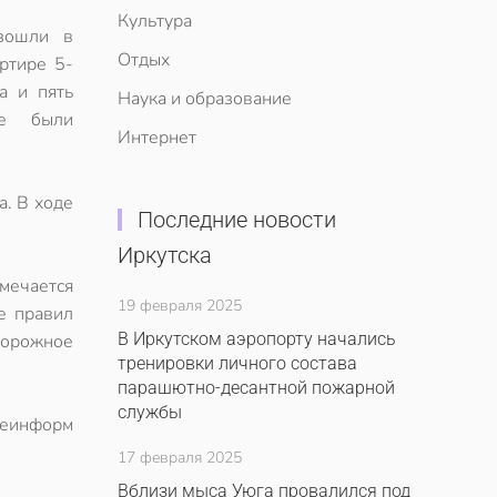
Культура
зошли в
Отдых
ртире 5-
а и пять
Наука и образование
ие были
Интернет
а. В ходе
Последние новости
Иркутска
мечается
19 февраля 2025
е правил
В Иркутском аэропорту начались
торожное
тренировки личного состава
парашютно-десантной пожарной
службы
леинформ
17 февраля 2025
Вблизи мыса Уюга провалился под