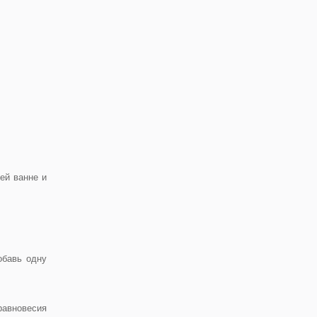
ей ванне и
обавь одну
равновесия