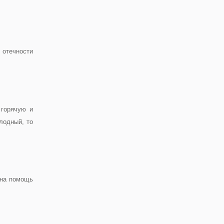
 отечности
 горячую и
лодный, то
у на помощь