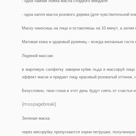
- одна чайная ложка масла сладкого миндаля
- одна капля масла розового дерева (для чувствительной ко
Маску наносишь на лицо и оставляешь на 10 минут, а затем
Матовая кожа и здоровый румянец – всегда желанные гости 
Ледяной массаж
:
в марлевую салфетку заверни кубик льда и массируй лицо в
эффект масок и придает лицу красивый розоватый оттенок, н
Безусловно, твои глаза в этот день будут сиять от счастья 
{mospagebreak}
Зеленая маска
:
через мясорубку пропускаются корни петрушки, полученную 