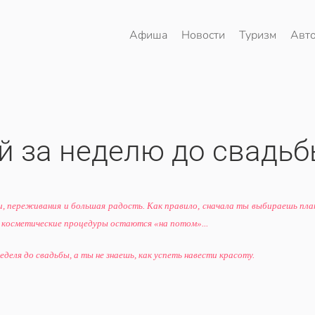
Афиша
Новости
Туризм
Авт
й за неделю до свадь
и, переживания и большая радость. Как правило, сначала ты выбираешь плат
 косметические процедуры остаются «на потом»...
еделя до свадьбы, а ты не знаешь, как успеть навести красоту.