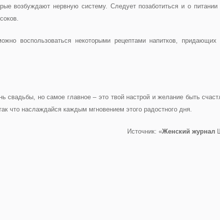
орые возбуждают нервную систему. Следует позаботиться и о питани
соков.
можно воспользоваться некоторыми рецептами напитков, придающих
нь свадьбы, но самое главное – это твой настрой и желание быть счас
так что наслаждайся каждым мгновением этого радостного дня.
Источник: «
Женский журнал
Ш