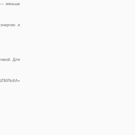
и — меньше
 энергию и
тливой. Для
ПИЛЬКА»