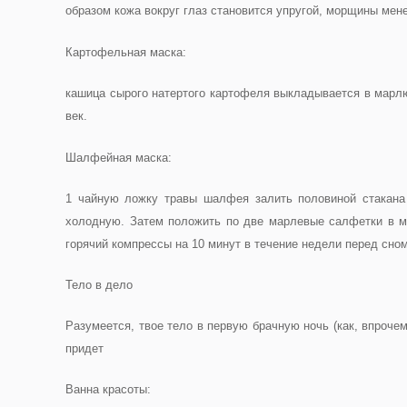
образом кожа вокруг глаз становится упругой, морщины мен
Картофельная маска
:
кашица сырого натертого картофеля выкладывается в марлю,
век.
Шалфейная маска
:
1 чайную ложку травы шалфея залить половиной стакана к
холодную. Затем положить по две марлевые салфетки в ми
горячий компрессы на 10 минут в течение недели перед сном
Тело в дело
Разумеется, твое тело в первую брачную ночь (как, впрочем
придет
Ванна красоты: