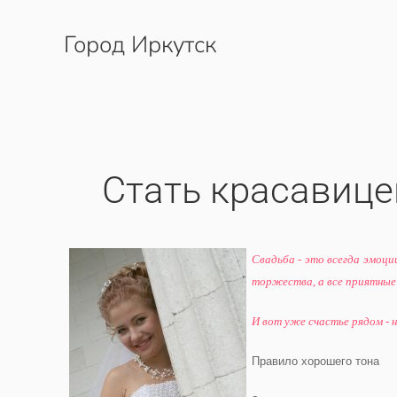
Город Иркутск
Перейти к содержимому
Стать красавице
Свадьба - это всегда эмоци
торжества, а все приятные
И вот уже счастье рядом - н
Правило хорошего тона