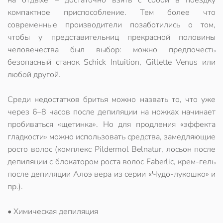
на отдыхе – достаточно взять с собой в поездку
компактное приспособление. Тем более что
современные производители позаботились о том,
чтобы у представительниц прекрасной половины
человечества был выбор: можно предпочесть
безопасный станок Schick Intuition, Gillette Venus или
любой другой.
Среди недостатков бритья можно назвать то, что уже
через 6–8 часов после депиляции на ножках начинает
пробиваться «щетинка». Но для продления «эффекта
гладкости» можно использовать средства, замедляющие
росто волос (комплекс Pildermol Belnatur, лосьон после
депиляции с блокатором роста волос Faberlic
, крем-гель
после депиляции Алоэ вера из серии «Чудо-лукошко» и
пр.).
• Химическая депиляция