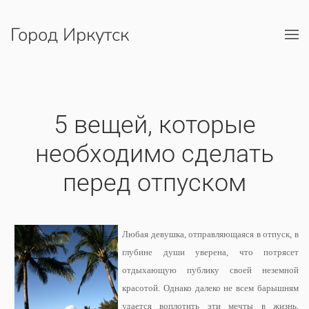
Город Иркутск
Перейти к содержимому
5 вещей, которые
необходимо сделать
перед отпуском
Любая девушка, отправляющаяся в отпуск, в
глубине души уверена, что потрясет
отдыхающую публику своей неземной
красотой. Однако далеко не всем барышням
удается воплотить эти мечты в жизнь,