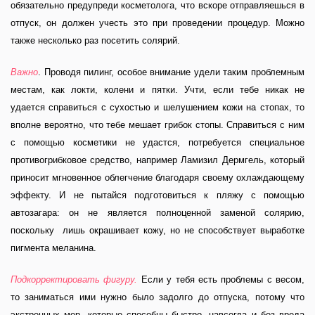
обязательно предупреди косметолога, что вскоре отправляешься в
отпуск, он должен учесть это при проведении процедур. Можно
также несколько раз посетить солярий.
Важно
. Проводя пилинг, особое внимание удели таким проблемным
местам, как локти, колени и пятки. Учти, если тебе никак не
удается справиться с сухостью и шелушением кожи на стопах, то
вполне вероятно, что тебе мешает грибок стопы. Справиться с ним
с помощью косметики не удастся, потребуется специальное
противогрибковое средство, например Ламизил Дермгель, который
приносит мгновенное облегчение благодаря своему охлаждающему
эффекту. И не пытайся подготовиться к пляжу с помощью
автозагара: он не является полноценной заменой солярию,
поскольку лишь окрашивает кожу, но не способствует выработке
пигмента меланина.
Подкорректировать фигуру.
Если у тебя есть проблемы с весом,
то заниматься ими нужно было задолго до отпуска, потому что
экстренных мер, которые способны быстро, навсегда и без вреда