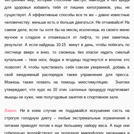
для здоровья избавить тебя от лишних килограммов, увы, не
существует. А эффективные способы все те же – давно известные
человечеству: меньше есть и больше двигаться. Не отчаивайся! На
самом деле, если ты хотя бы на месяц исключишь из своего меню
мучное и сладкое и откажешься от лифта, то уже заметишь
результат. А если найдешь 10-15 минут в день, чтобы побегать по
лестнице вверх и вниз, то сможешь без опаски надеть смелый
купальник – твои ноги, бедра и ягодицы подтянутся и вполне это
позволят. А чтобы чувствовать себя совсем уверенной, добавь в
свой ежедневный распорядок также упражнения для пресса.
Можешь также позвать на помощь миостимуляцию. Знатоки
утверждают, что курс из 10 этих салонных процедур подтягивает
мышцы не хуже, чем полугодовые занятия в спортивном зале.
Важно.
Ни в коем случае не поддавайся искушению сесть на
строгую голодную диету – любые экстремальные ограничения в
питании приводят потом к еще большему набору веса. А еще они
губительно воздействуют на полезную микрофлору кишечника и