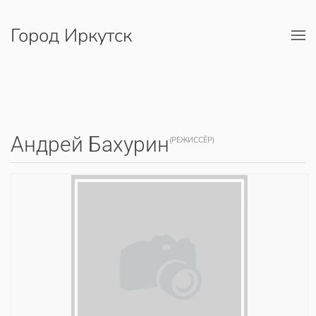
Город Иркутск
Перейти к содержимому
Андрей Бахурин
(РЕЖИССЁР)