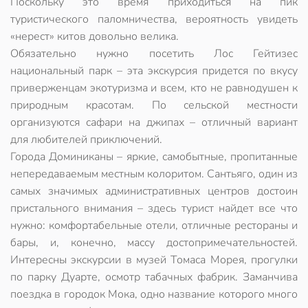
Поскольку это время приходиться на пик
туристического паломничества, вероятность увидеть
«нерест» китов довольно велика.
Обязательно нужно посетить Лос Гейтизес
национальный парк – эта экскурсия придется по вкусу
приверженцам экотуризма и всем, кто не равнодушен к
природным красотам. По сельской местности
организуются сафари на джипах – отличный вариант
для любителей приключений.
Города Доминиканы – яркие, самобытные, пропитанные
непередаваемым местным колоритом. Сантьяго, один из
самых значимых административных центров достоин
пристального внимания – здесь турист найдет все что
нужно: комфортабельные отели, отличные рестораны и
бары, и, конечно, массу достопримечательностей.
Интересны экскурсии в музей Томаса Морея, прогулки
по парку Дуарте, осмотр табачных фабрик. Заманчива
поездка в городок Мока, одно название которого много