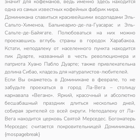
значит для кофеманов, ведь именно здесь находится
одна из самых известных кофейных фабрик мира.
Доминикана славиться красивейшими водопадами Эль-
Сальто-Хименоа, Бальнеарио-де-ла-Гуасарас и Эль-
Сальте-де-Байягате. Полюбоваться на них можно
проехавшись вглубь страны в городок Харабакоа.
Кстати, неподалеку от населенного пункта находится
пик Дуарте, названный в честь революционера и
патриота Хуано Пабло Дуарте; также привлекательна
долина Сибао, кладезь для натуралистов-любителей.
Если Вы окажетесь в Доминикане в феврале, то не
забудьте проехаться в город Ла-Вега – столицу
карнавала «Вегано». Яркий, красочный и абсолютно
бесшабашный праздник длиться несколько дней,
собирая зрителей со всей округи. Неподалеку от Ла-
Вега находится церковь Святой Мерседес. Богоматерь
Мерседес считается покровительницей Доминиканы.
{mospagebreak}