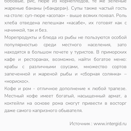
бобовые, рис, пюре из корнеплодов, те же зеленые
жареные бананы («бандера»). Супы также частый гость
на столе: суп-пюре «асопао» - выше всяких похвал. Роль
хлеба отведена лепешкам «касабе», их готовят как с
начинкой, так и без.
Морепродукты и блюда из рыбы не пользуются особой
популярностью среди местного населения, зато
находятся в большом почете у туристов. В приморских
кафе и ресторанах, возможно, найти богатое меню:
крабы с различными соусами, множество сортов
запеченной и жареной рыбы и «сборная солянка» –
«морискос».
Кофе и ром - отличное дополнение к любой трапезе.
Местный кофе имеет богатый, насыщенный армат, а
коктейли на основе рома смогут привести в восторг
даже самого капризного обывателя.
Источник : www.intergid.ru