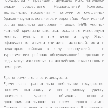
государства - президент, функцию исполнительной
власти осуществляет Национальный Конгресс.
Большинство населения – потомки от смешанных
браков – мулаты, есть негры и европейцы. Религиозный
состав довольно однороден – около 95% местных
жителей христиане-католики, остальные исповедуют
местные культы, в том числе и вуду. Язык:
официальным языком считается испанский, хотя в
некоторых районах в ходу французский, а в
туристических районах обслуживающий персонал и
гиды могут изъясняться на английском, итальянском и
немецком.
Достопримечательности, экскурсии.
Доминикана сравнительно небольшое государство,
поэтому пытливому и непоседливому туристу,
возможно, удастся объехать основные
достопримечательности за время одного визита.
Однако даже если этого и не случится, у Вас появится