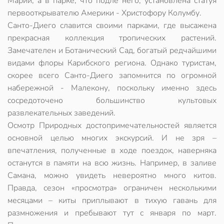
Марии, а в парке, что подле него, установлена статуя
первооткрывателю Америки - Христофору Колумбу.
Санто-Диего славится своими парками, где высажена
прекрасная коллекция тропических растений.
Замечателен и Ботанический Сад, богатый редчайшими
видами флоры Карибского региона. Однако туристам,
скорее всего Санто-Диего запомнится по огромной
набережной - Малекону, поскольку именно здесь
сосредоточено большинство культовых
развлекательных заведений.
Осмотр Природных достопримечательностей является
основной целью многих экскурсий. И не зря –
впечатления, полученные в ходе поездок, наверняка
останутся в памяти на всю жизнь. Например, в заливе
Самана, можно увидеть невероятно много китов.
Правда, сезон «просмотра» ограничен несколькими
месяцами – киты приплывают в тихую гавань для
размножения и пребывают тут с января по март.