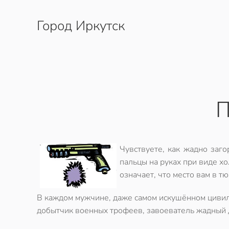
Город Иркутск
Перейти к содержимому
П
Чувствуете, как жадно заго
пальцы на руках при виде хо
означает, что место вам в т
В каждом мужчине, даже самом искушённом цивил
добытчик военных трофеев, завоеватель жадный д