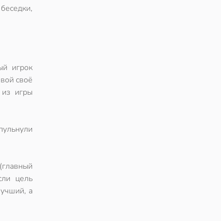
 беседки,
ый игрок
овой своё
 из игры
 пульнули
 (главный
сли цель
лучший, а