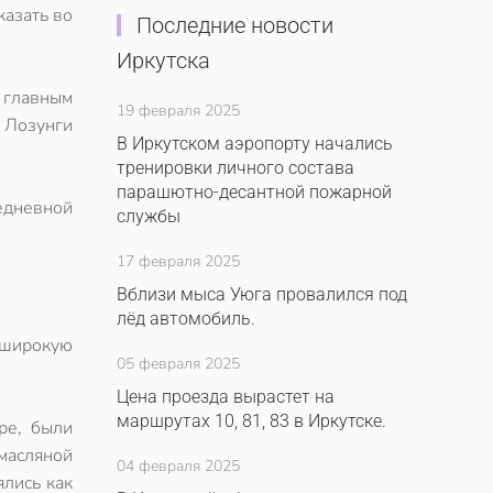
казать во
Последние новости
Иркутска
 главным
19 февраля 2025
. Лозунги
В Иркутском аэропорту начались
тренировки личного состава
парашютно-десантной пожарной
едневной
службы
17 февраля 2025
Вблизи мыса Уюга провалился под
лёд автомобиль.
 широкую
05 февраля 2025
Цена проезда вырастет на
маршрутах 10, 81, 83 в Иркутске.
ре, были
масляной
04 февраля 2025
ялись как