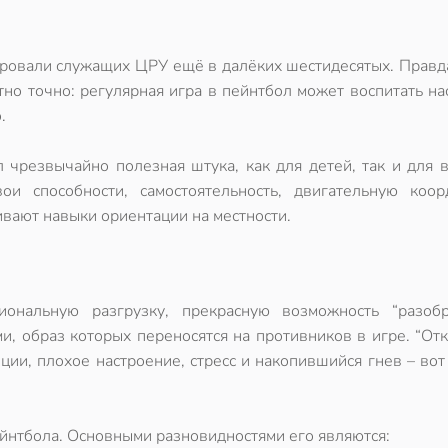
ровали служащих ЦРУ ещё в далёких шестидесятых. Правда
стно точно: регулярная
игра в пейнтбол
может воспитать на
.
л
чрезвычайно полезная штука, как для детей, так и для 
и способности, самостоятельность, двигательную коор
вают навыки ориентации на местности.
ональную разгрузку, прекрасную возможность “разобр
, образ которых переносятся на противников в игре. “От
ции, плохое настроение, стресс и накопившийся гнев – вот
ейнтбола. Основными разновидностями его являются: