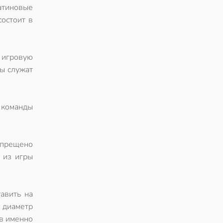
атиновые
состоит в
 игровую
ты служат
 команды
апрещено
 из игры
авить на
 диаметр
ав именно