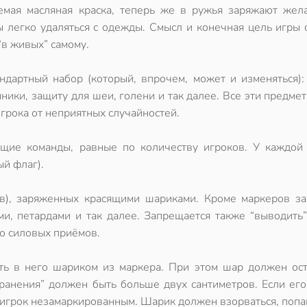
аемая
масляная краска
, теперь же в ружья заряжают
жел
ы легко удаляться с одежды. Смысл и конечная цель игры 
“в живых” самому.
ндартный набор (который, впрочем, может и изменяться):
нники, защиту для шеи, голени и так далее. Все эти предме
грока от неприятных случайностей.
щие команды, равные по количеству игроков. У каждой
ый флаг).
ов), заряженных красящими шариками. Кроме маркеров з
и, петардами и так далее. Запрещается также “выводить”
ло силовых приёмов.
сть в него шариком из маркера. При этом шар должен ост
ранения” должен быть больше двух сантиметров. Если его
а игрок незамаркированным. Шарик должен взорваться, поп