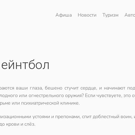
Афиша
Новости
Туризм
Авт
ейнтбол
раются ваши глаза, бешено стучит сердце, и начинают по
лодного или огнестрельного оружия? Если чувствуете, это 
юрьме или психиатрической клинике.
изационными устоями и препонами, спит доблестный воин,
о крови и слёз.