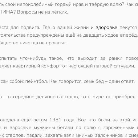
ть свой непоколебимый гордый нрав и твёрдую волю? Как с
ИНА? Вопросы не из лёгких.
еста для подвига. Где о вашей жизни и
здоровье
пекутся
тоятельства предупреждены ещё на двадцать ходов вперёд
обществе никогда не прокатят.
спытать что-нибудь такое, что выходит за рамки повс
деляет квартирный комфорт от настоящей патовой ситуации.
 сам собой:
пейнтбол
. Как говорится: семь бед – один ответ.
о – в середине девяностых годов, то в мире он приобрёл
ведена ещё летом 1981 года. Все кто были на этой иг
ые и взрослые мужчины бегали по полю с заряженными 
их стволов, падали, захватывали мнимых заложников и сме