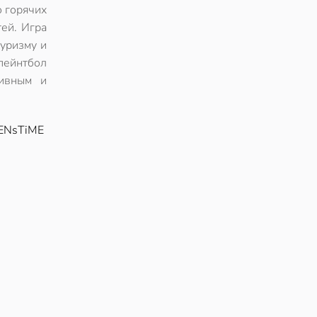
о горячих
тей. Игра
туризму и
пейнтбол
тивным и
ENsTiME