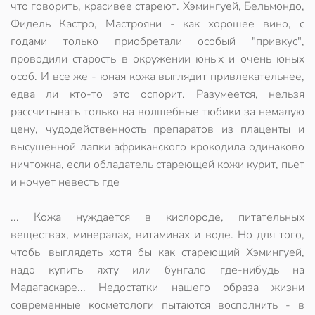
что говорить, красивее стареют. Хэмингуей, Бельмондо,
Фидель Кастро, Мастрояни - как хорошее вино, с
годами только приобретали особый "привкус",
проводили старость в окружении юных и очень юных
особ. И все же - юная кожа выглядит привлекательнее,
едва ли кто-то это оспорит. Разумеется, нельзя
рассчитывать только на волшебные тюбики за немалую
цену, чудодейственность препаратов из плаценты и
высушенной лапки африканского крокодила одинаково
ничтожна, если обладатель стареющей кожи курит, пьет
и ночует невесть где
... Кожа нуждается в кислороде, питательных
веществах, минералах, витаминах и воде. Но для того,
чтобы выглядеть хотя бы как стареющий Хэмингуей,
надо купить яхту или бунгало где-нибудь на
Мадагаскаре... Недостатки нашего образа жизни
современные косметологи пытаются восполнить - в