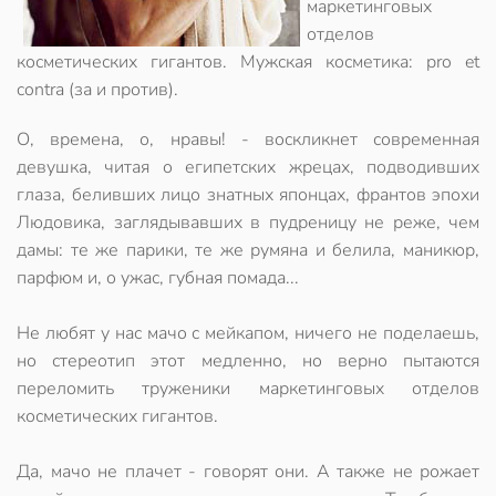
маркетинговых
отделов
косметических гигантов. Мужская косметика: pro et
contra (за и против).
О, времена, о, нравы! - воскликнет современная
девушка, читая о египетских жрецах, подводивших
глаза, беливших лицо знатных японцах, франтов эпохи
Людовика, заглядывавших в пудреницу не реже, чем
дамы: те же парики, те же румяна и белила, маникюр,
парфюм и, о ужас, губная помада...
Не любят у нас мачо с мейкапом, ничего не поделаешь,
но стереотип этот медленно, но верно пытаются
переломить труженики маркетинговых отделов
косметических гигантов.
Да, мачо не плачет - говорят они. А также не рожает