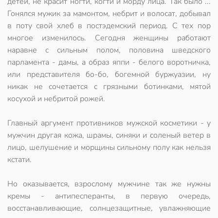
детей, не красит ногти, когти и морду лица. Так было ...
Гонялся мужик за мамонтом, небрит и волосат, добывал
в поту свой хлеб в постэдемский период. С тех пор
многое изменилось. Сегодня женщины работают
наравне с сильным полом, половина шведского
парламента - дамы, а образ яппи - белого воротничка,
или представителя бо-бо, богемной буржуазии, ну
никак не сочетается с грязными ботинками, мятой
косухой и небритой рожей.
Главный аргумент противников мужской косметики - у
мужчин другая кожа, шрамы, синяки и соленый ветер в
лицо, шелушение и морщины сильному полу как нельзя
кстати.
Но оказывается, взрослому мужчине так же нужны
кремы - антипесперанты, в первую очередь,
восстанавливающие, солнцезащитные, увлажняющие